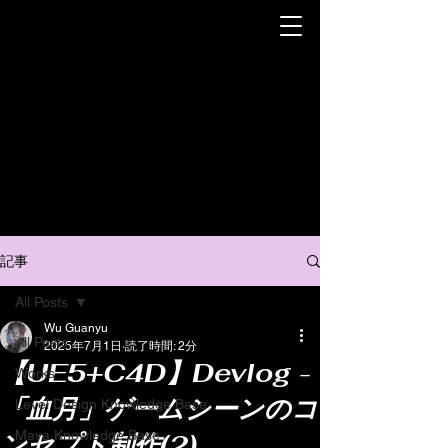
記事
All Posts
Wu Guanyu
All Posts
2025年7月1日
読了時間: 2分
【UE5+C4D】Devlog -
Works
「血月」ゲームシーンのコ
Level Design Knowledge Base
Maya Knowledge Base
ンセプト制作(2)