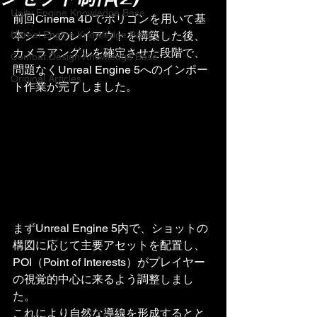
Unity Engine Knowledge Base
前回Cinema 4Dでポリゴンを用いて基
Unreal Engine Knowledge Base
本シーンのレイアウトを構築した後、
カメラアングルを確定させた段階で、
Combat Design Knowledge Base
問題なくUnreal Engine 5へのインポー
Original Articles
ト作業が完了しました。
まずUnreal Engine 5内で、ショットの
構図に応じて主要アセットを配置し、
POI（Point of Interests）がプレイヤー
の視覚的中心に来るよう調整しまし
た。
これにより自然な導線を形成するとと